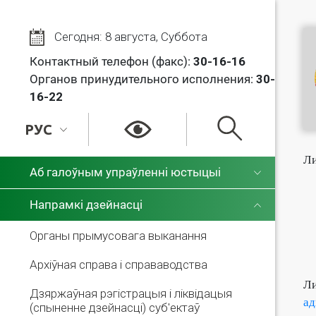
Сегодня: 8 августа, Суббота
Контактный телефон (факс):
30
-16-16
Органов принудительного исполнения:
30-
16-22
РУС
Ли
РУС
Аб галоўным упраўленні юстыцыі
БЕЛ
Напрамкі дзейнасці
Органы прымусовага выканання
Архіўная справа і справаводства
Ли
Дзяржаўная рэгістрацыя і ліквідацыя
ад
(спыненне дзейнасці) суб'ектаў