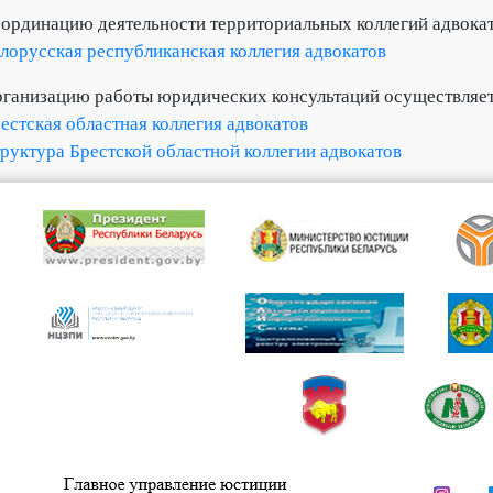
ординацию деятельности территориальных коллегий адвока
лорусская республиканская коллегия адвокатов
ганизацию работы юридических консультаций осуществляе
естская областная коллегия адвокатов
руктура Брестской областной коллегии адвокатов