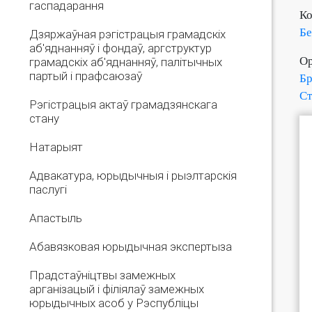
гаспадарання
Ко
Бе
Дзяржаўная рэгістрацыя грамадскіх
аб'яднанняў і фондаў, аргструктур
Ор
грамадскіх аб'яднанняў, палітычных
партый і прафсаюзаў
Бр
Ст
Рэгістрацыя актаў грамадзянскага
стану
Натарыят
Адвакатура, юрыдычныя і рыэлтарскія
паслугі
Апастыль
Абавязковая юрыдычная экспертыза
Прадстаўніцтвы замежных
арганізацый і філіялаў замежных
юрыдычных асоб у Рэспубліцы