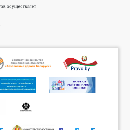
тов осуществляет
т