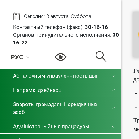
Сегодня: 8 августа, Суббота
Контактный телефон (факс):
30
-16-16
Органов принудительного исполнения:
30-
16-22
РУС
Гл
РУС
Аб галоўным упраўленні юстыцыі
д
БЕЛ
Напрамкі дзейнасці
-
Звароты грамадзян і юрыдычных
-
асоб
Т
Адміністрацыйныя працэдуры
ме