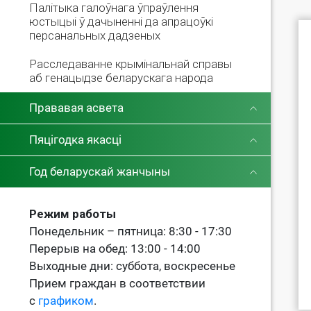
Палітыка галоўнага ўпраўлення
юстыцыі ў дачыненні да апрацоўкі
персанальных дадзеных
Расследаванне крымінальнай справы
аб генацыдзе беларускага народа
Прававая асвета
Пяцігодка якасці
Год беларускай жанчыны
Режим работы
Понедельник – пятница: 8:30 - 17:30
Перерыв на обед: 13:00 - 14:00
Выходные дни: суббота, воскресенье
Прием граждан в соответствии
с
графиком
.