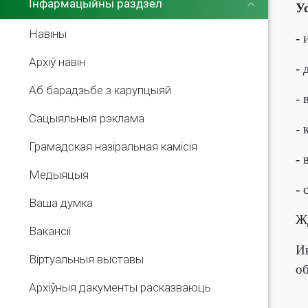
Інфармацыйны раздзел
У
Навіны
- 
Архіў навін
- 
Аб барадзьбе з карупцыяй
- 
Сацыяльныя рэклама
- 
Грамадская назіральная камісія
- 
Медыяцыя
- 
Ваша думка
Ж
Вакансіі
И
Віртуальныя выставы
об
Архіўныя дакументы расказваюць