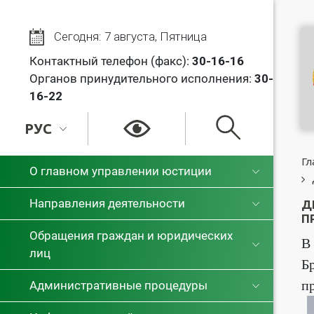
Сегодня: 7 августа, Пятница
Контактный телефон (факс):
30
-16-16
Органов принудительного исполнения:
30-
16-22
РУС
РУС
Гл
О главном управлении юстиции
БЕЛ
Направления деятельности
Д
П
Обращения граждан и юридических
В
лиц
Б
п
Административные процедуры