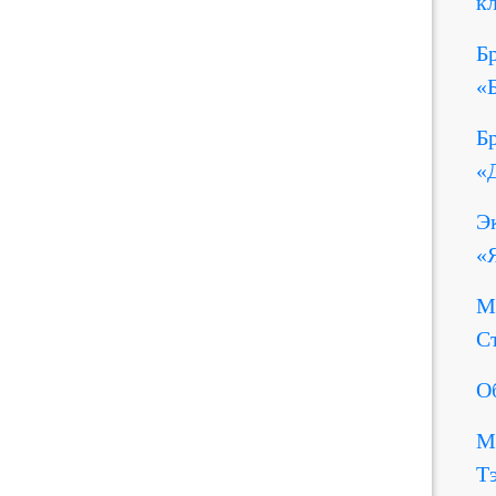
к
Б
«
Б
«
Э
«
М
С
О
М
Т