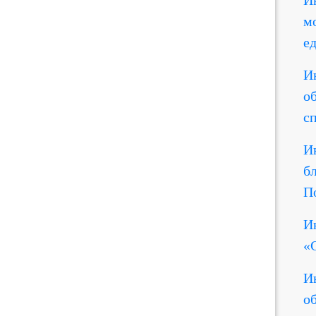
И
м
е
И
о
с
И
б
П
И
«
И
о