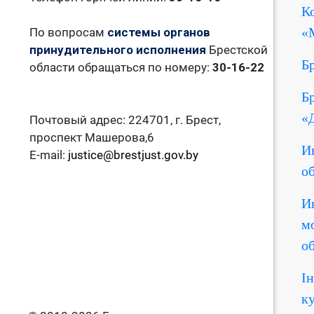
К
«
По вопросам
системы органов
принудительного исполнения
Брестской
Б
области обращаться по номеру:
30-16-22
Б
«
Почтовый адрес: 224701, г. Брест,
проспект Машерова,6
И
E-mail:
justice@brestjust.gov.by
о
И
м
о
І
к