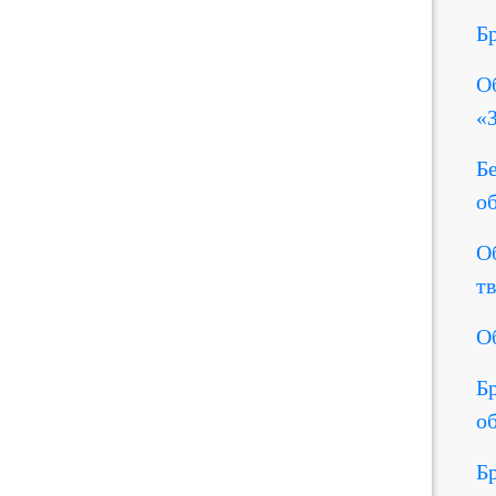
Б
О
«
Б
о
О
т
О
Б
о
Б