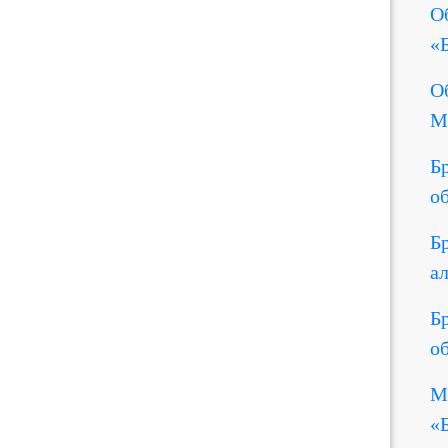
О
«
О
М
Б
о
Б
а
Б
о
М
«