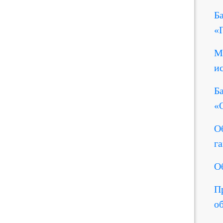
Б
«
М
и
Б
«
О
г
О
П
о