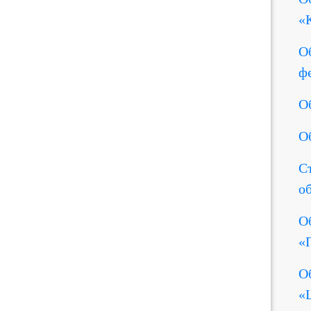
«
О
ф
О
О
С
о
О
«
О
«