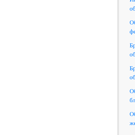
о
О
ф
Б
о
Б
о
О
б
О
ж