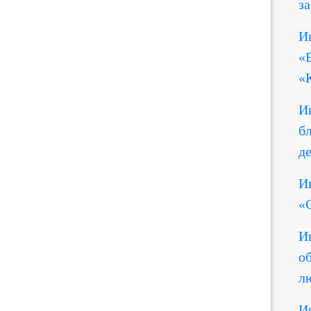
за
И
«
«
И
б
де
И
«
И
о
л
И