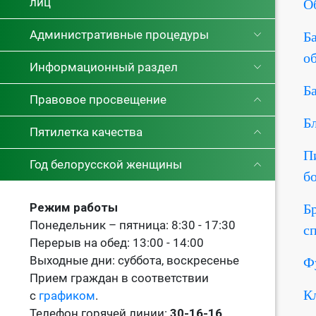
лиц
О
Административные процедуры
Б
о
Информационный раздел
Б
Правовое просвещение
Б
Пятилетка качества
П
Год белорусской женщины
б
Режим работы
Б
Понедельник – пятница: 8:30 - 17:30
с
Перерыв на обед: 13:00 - 14:00
Выходные дни: суббота, воскресенье
Ф
Прием граждан в соответствии
К
с
графиком
.
Телефон горячей линии:
30-16-16