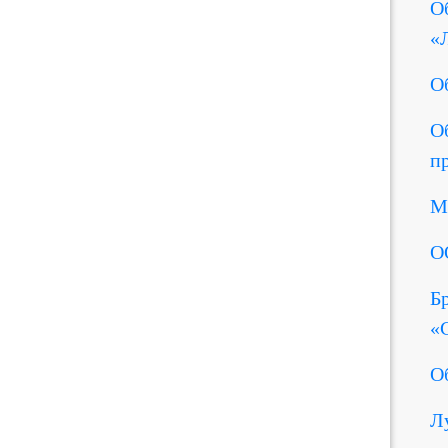
О
«
О
О
п
М
О
Б
«
О
Л