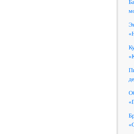
Б
м
Э
«
К
«
П
д
О
«
Б
«