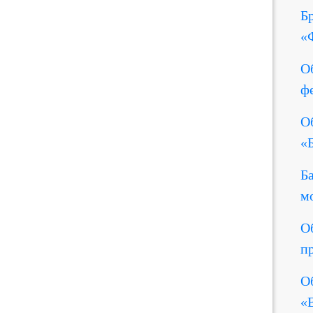
Б
«
О
ф
О
«
Б
м
О
п
О
«