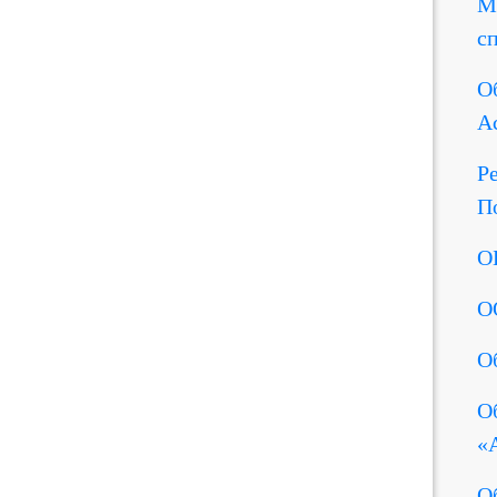
М
с
О
А
Р
П
О
О
О
О
«
О