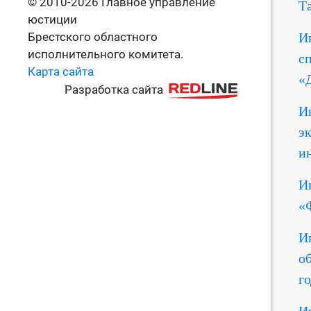
© 2010-2026 Главное управление
Т
юстиции
Брестского областного
И
исполнительного комитета.
с
Карта сайта
«Д
Разработка сайта
И
э
и
И
«
И
о
го