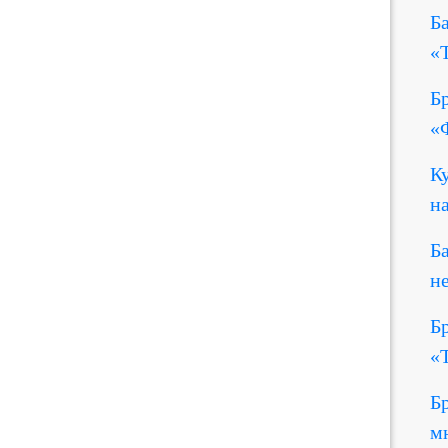
Б
«
Б
«
К
н
Б
н
Б
«
Б
м