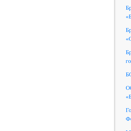
Б
«
Б
«
Б
г
Б
О
«
Г
Ф