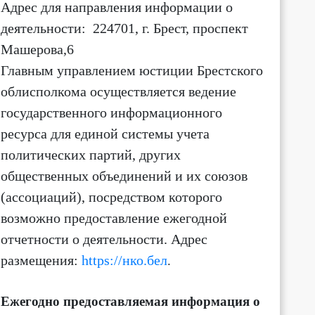
Адрес для направления информации о
деятельности
: 224701, г. Брест, проспект
9:00
10:00
11:00
12:00
13:00
14:00
15:00
16:
Машерова,6
Главным управлением юстиции Брестского
+21
+21
+21
+20
+21
+22
+23
+2
облисполкома осуществляется ведение
3 м/с
2 м/с
3 м/с
3 м/с
3 м/с
3 м/с
3 м/с
4 м/
С-З ↖
С ↑
С ↑
С ↑
С ↑
С ↑
С-З ↖
С-З 
государственного информационного
ресурса для единой системы учета
политических партий, других
общественных объединений и их союзов
(ассоциаций)
, посредством которого
возможно предоставление ежегодной
отчетности о деятельности.
Адрес
размещения:
https://нко.бел
.
Ежегодно предоставляемая информация о