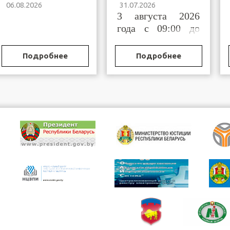
06.08.2026
31.07.2026
органов и
Брестской области
3 августа 2026
учреждений,
исполняющих
года с 09:00 до
наказание и иные
11:00
меры уголовной
ответственности
Подробнее
Подробнее