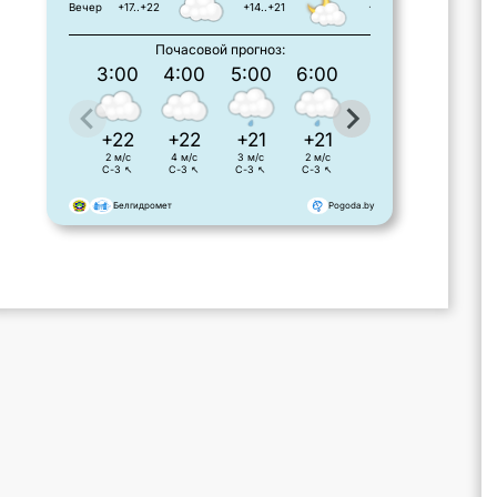
Вечер
+17..+22
+14..+21
+15..+19
Почасовой прогноз:
3:00
4:00
5:00
6:00
7:00
8:00
+22
+22
+21
+21
+21
+21
2 м/с
4 м/с
3 м/с
2 м/с
3 м/с
2 м/с
С-З ↖
С-З ↖
С-З ↖
С-З ↖
С-З ↖
С-З ↖
Белгидромет
Pogoda.by