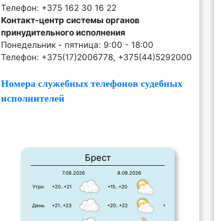
Телефон: +375 162 30 16 22
Контакт-центр системы органов
принудительного исполнения
Понедельник - пятница: 9:00 - 18:00
Телефон: +375(17)2006778, +375(44)5292000
Номера служебных телефонов судебных
исполнителей
Брест
7.08.2026
8.08.2026
9.08.2026
Утро
+20..+21
+15..+20
+11..+21
День
+21..+23
+20..+22
+23..+23