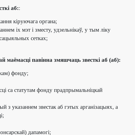
ткі аб:
:
ання кіруючага органа;
нем іх мэт і зместу, удзельнікаў, у тым ліку
 сацыяльных сетках;
 маёмасці павінна змяшчаць звесткі аб (аб):
ікам) фонду;
сці са статутам фонду прадпрымальніцкай
й з указаннем звестак аб гэтых арганізацыях, а
і;
понсарскай) дапамогі;