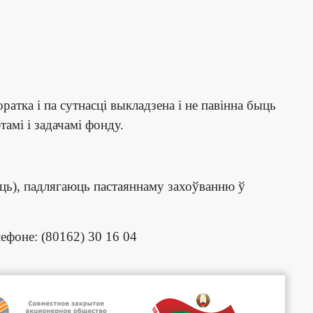
ратка і па сутнасці выкладзена і не павінна быць
тамі і задачамі фонду.
ць), падлягаюць пастаяннаму захоўванню ў
фоне: (80162) 30 16 04