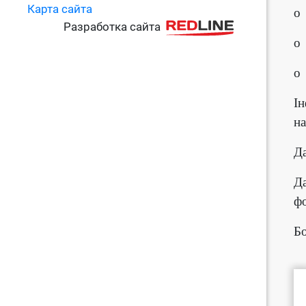
Карта сайта
o 
Разработка сайта
o 
o 
Ін
на
Да
Да
фо
Б