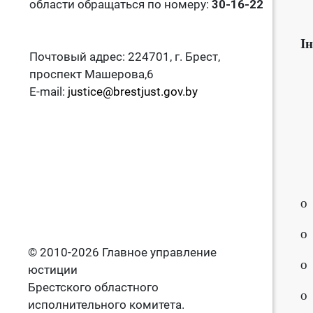
области обращаться по номеру:
30-16-22
І
Почтовый адрес: 224701, г. Брест,
проспект Машерова,6
E-mail:
justice@brestjust.gov.by
o 
o
© 2010-2026 Главное управление
o 
юстиции
Брестского областного
o 
исполнительного комитета.