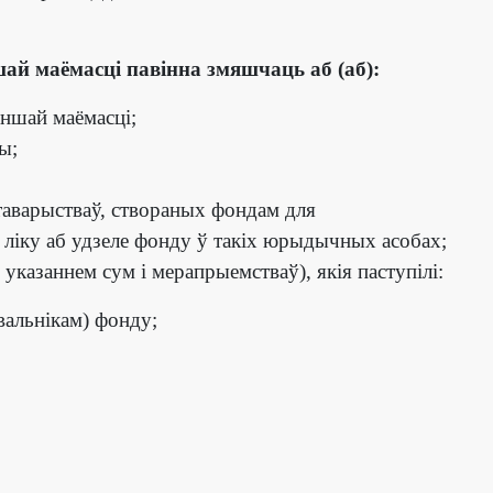
ай маёмасці павінна змяшчаць аб (аб):
іншай маёмасці;
ы;
таварыстваў, створаных фондам для
ліку аб удзеле фонду ў такіх юрыдычных асобах;
указаннем сум і мерапрыемстваў), якія паступілі:
авальнікам) фонду;