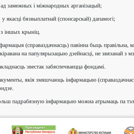
ад замежных і міжнародных арганізацый;
у якасці бязвыплатнай (спонсарскай) дапамогі;
з іншых крыніц.
фармацыя (справаздачнасць) павінна быць правільна, ко
кіравана на папулярызацыю дзейнасці, не звязанай з мэ
кладнасць звестак забяспечваецца фондамі.
кументы, якія змяшчаюць інфармацыю (справаздачнас
ндзе.
ольш падрабязную інфармацыю можна атрымаць па тэле