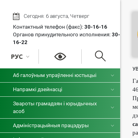
Сегодня: 6 августа, Четверг
Контактный телефон (факс):
30
-16-16
Органов принудительного исполнения:
30-
16-22
РУС
У
РУС
Аб галоўным упраўленні юстыцыі
Га
БЕЛ
Напрамкі дзейнасці
46
Пр
Звароты грамадзян і юрыдычных
ме
асоб
дз
с
Адміністрацыйныя працэдуры
ра