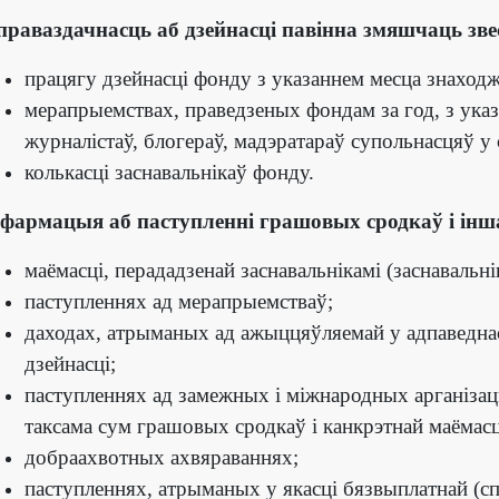
праваздачнасць аб дзейнасці павінна змяшчаць звес
працягу дзейнасці фонду з указаннем месца знаходж
мерапрыемствах, праведзеных фондам за год, з указан
журналістаў, блогераў, мадэратараў супольнасцяў у
колькасці заснавальнікаў фонду.
нфармацыя аб паступленні грашовых сродкаў і іншай
маёмасці, перададзенай заснавальнікамі (заснавальн
паступленнях ад мерапрыемстваў;
даходах, атрыманых ад ажыццяўляемай у адпаведна
дзейнасці;
паступленнях ад замежных і міжнародных арганізацы
таксама сум грашовых сродкаў і канкрэтнай маёмасц
добраахвотных ахвяраваннях;
паступленнях, атрыманых у якасці бязвыплатнай (с