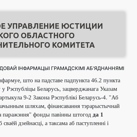
Е УПРАВЛЕНИЕ ЮСТИЦИИ
КОГО ОБЛАСТНОГО
НИТЕЛЬНОГО КОМИТЕТА
ДОВАЙ ІНФАРМАЦЫІ ГРАМАДСКІМІ АБ'ЯДНАННЯМІ
фармуе, што на падставе падпункта 46.2 пункта
аў у Рэспубліцы Беларусь, зацверджанага Указам
 артыкула 9-2 Закона Рэспублікі Беларусь-4. "Аб
 злачынным шляхам, фінансавання тэрарыстычнай
ага паражэння" фонды павінны штогод
да 1
сваёй дзейнасці, а таксама аб паступленні і