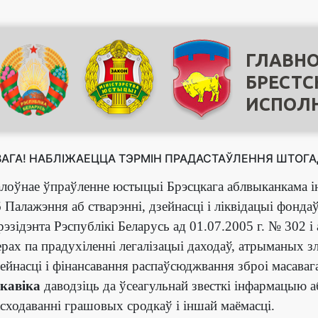
ГЛАВНО
БРЕСТС
ИСПОЛ
ВАГА! НАБЛІЖАЕЦЦА ТЭРМІН ПРАДАСТАЎЛЕННЯ ШТОГА
лоўнае ўпраўленне юстыцыі Брэсцкага аблвыканкама ін
 Палажэння аб стварэнні, дзейнасці і ліквідацыі фонд
эзідэнта Рэспублікі Беларусь ад 01.07.2005 г. № 302 і
рах па прадухіленні легалізацыі даходаў, атрыманых
ейнасці і фінансавання распаўсюджвання зброі масав
акавіка
даводзіць да ўсеагульнай звесткі інфармацыю аб 
сходаванні грашовых сродкаў і іншай маёмасці.