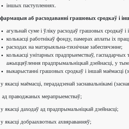
іншых паступленнях.
нфармацыя аб расходаванні грашовых сродкаў і інш
агульнай суме і ўліку расходаў грашовых сродкаў і 
колькасці работнікаў фонду, памерах аплаты іх прац
расходах на матэрыяльна-тэхнічнае забеспячэнне;
колькасці унітарных прадпрыемстваў, гаспадарчых 
ажыццяўлення прадпрымальніцкай дзейнасці, у тым 
выкарыстанні грашовых сродкаў і іншай маёмасці (з 
у якасці маёмасці, перададзенай заснавальнікамі (засн
 ад праводжаных мерапрыемстваў;
у якасці даходаў ад прадпрымальніцкай дзейнасці;
у якасці добраахвотных ахвяраванняў;