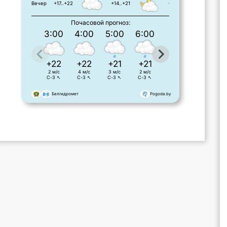
Вечер
+17..+22
+14..+21
+15..+19
Почасовой прогноз:
3:00
4:00
5:00
6:00
7:00
8:00
+22
+22
+21
+21
+21
+21
2 м/с
4 м/с
3 м/с
2 м/с
3 м/с
2 м/с
С-З ↖
С-З ↖
С-З ↖
С-З ↖
С-З ↖
С-З ↖
Белгидромет
Pogoda.by