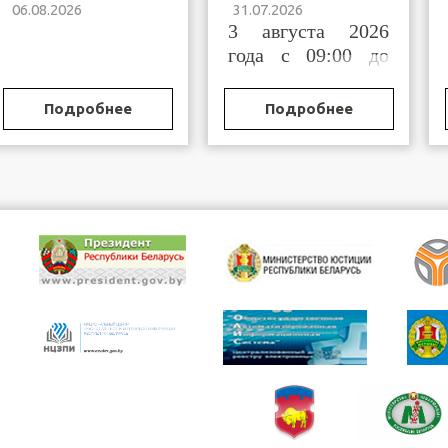
06.08.2026
31.07.2026
органов и
Брестской области
3 августа 2026
учреждений,
исполняющих
года с 09:00 до
наказание и иные
11:00
меры уголовной
ответственности
Подробнее
Подробнее