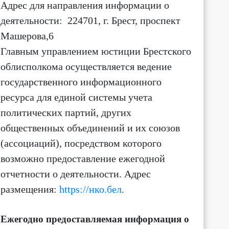
Адрес для направления информации о
деятельности
: 224701, г. Брест, проспект
9:00
10:00
11:00
12:00
13:00
14:00
15:00
16:
Машерова,6
Главным управлением юстиции Брестского
+21
+21
+21
+20
+21
+22
+23
+2
облисполкома осуществляется ведение
3 м/с
2 м/с
3 м/с
3 м/с
3 м/с
3 м/с
3 м/с
4 м/
С-З ↖
С ↑
С ↑
С ↑
С ↑
С ↑
С-З ↖
С-З 
государственного информационного
ресурса для единой системы учета
политических партий, других
общественных объединений и их союзов
(ассоциаций)
, посредством которого
возможно предоставление ежегодной
отчетности о деятельности.
Адрес
размещения:
https://нко.бел
.
Ежегодно предоставляемая информация о