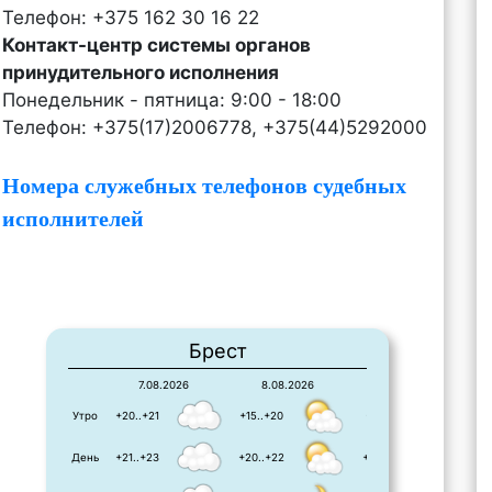
Телефон: +375 162 30 16 22
Контакт-центр системы органов
принудительного исполнения
Понедельник - пятница: 9:00 - 18:00
Телефон: +375(17)2006778, +375(44)5292000
Номера служебных телефонов судебных
исполнителей
Брест
7.08.2026
8.08.2026
9.08.2026
Утро
+20..+21
+15..+20
+11..+21
День
+21..+23
+20..+22
+23..+23