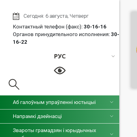
Сегодня: 6 августа, Четверг
Контактный телефон (факс):
30
-16-16
Органов принудительного исполнения:
30-
16-22
РУС
РУС
БЕЛ
Аб галоўным упраўленні юстыцыі
Напрамкі дзейнасці
Звароты грамадзян і юрыдычных