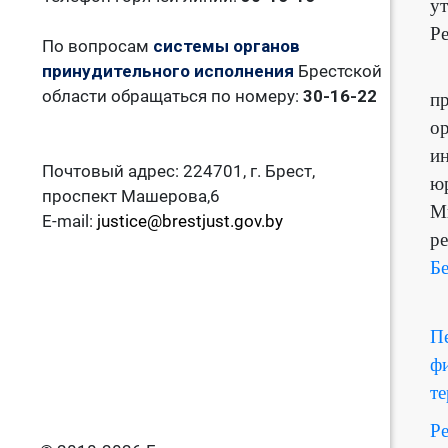
у
Ре
По вопросам
системы органов
П
принудительного исполнения
Брестской
области обращаться по номеру:
30-16-22
пр
ор
ин
Почтовый адрес: 224701, г. Брест,
ю
проспект Машерова,6
Ми
E-mail:
justice@brestjust.gov.by
р
Бе
П
ф
те
Р