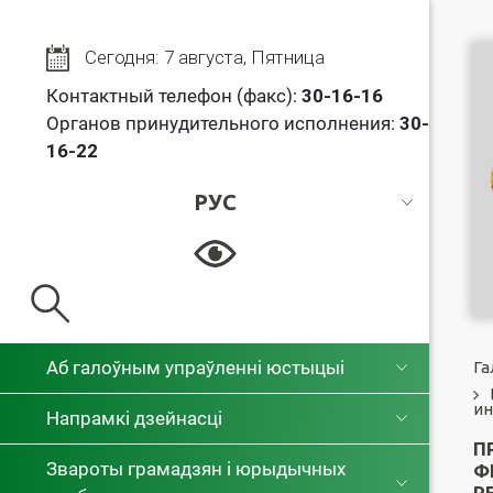
Сегодня: 7 августа, Пятница
Контактный телефон (факс):
30
-16-16
Органов принудительного исполнения:
30-
16-22
РУС
РУС
БЕЛ
Аб галоўным упраўленні юстыцыі
Га
ин
Напрамкі дзейнасці
П
Звароты грамадзян і юрыдычных
Ф
Р