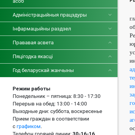
асоб
П
Адміністрацыйныя працэдуры
г
об
Інфармацыйны раздзел
Ре
Прававая асвета
юр
ус
Пяцігодка якасці
ин
а
Год беларускай жанчыны
те
ин
Режим работы
за
Понедельник – пятница: 8:30 - 17:30
го
Перерыв на обед: 13:00 - 14:00
и
Выходные дни: суббота, воскресенье
Прием граждан в соответствии
аг
с
графиком
.
о
Телефон горячей линии:
30-16-16