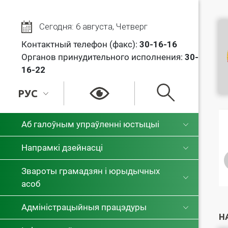
Сегодня: 6 августа, Четверг
Контактный телефон (факс):
30
-16-16
Органов принудительного исполнения:
30-
16-22
РУС
РУС
Аб галоўным упраўленні юстыцыі
БЕЛ
Напрамкі дзейнасці
Звароты грамадзян і юрыдычных
асоб
Адміністрацыйныя працэдуры
Н