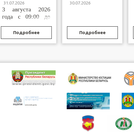
31.07.2026
30.07.2026
Брестской области
Бреста и
3 августа 2026
горрайисполкомов
Брестской области,
года с 09:00 до
осуществляющих
11:00
функции по
государственной
Подробнее
Подробнее
регистрации
(постановке на
учет)
организационных
структур
общественных
объединений и
профессиональных
сою