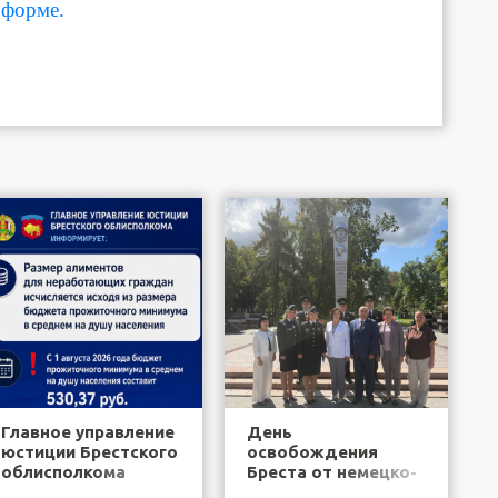
форме.
Главное управление
День
юстиции Брестского
освобождения
облисполкома
Бреста от немецко-
информирует
фашистских