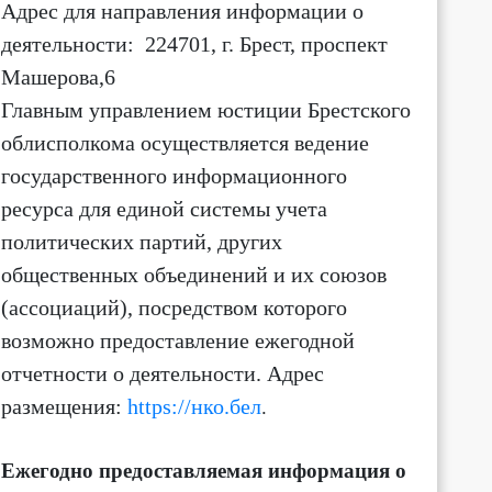
Адрес для направления информации о
деятельности
: 224701, г. Брест, проспект
8:00
9:00
10:00
11:00
12:00
13:00
14:00
15:
Машерова,6
Главным управлением юстиции Брестского
+23
+25
+28
+30
+32
+33
+35
+3
облисполкома осуществляется ведение
1 м/с
1 м/с
2 м/с
2 м/с
2 м/с
1 м/с
1 м/с
2 м/
Ю ↓
Ю ↓
Ю-З ↙
З ←
З ←
З ←
З ←
З ←
государственного информационного
ресурса для единой системы учета
политических партий, других
общественных объединений и их союзов
(ассоциаций)
, посредством которого
возможно предоставление ежегодной
отчетности о деятельности.
Адрес
размещения:
https://нко.бел
.
Ежегодно предоставляемая информация о