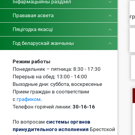
Інфармацыйны раздзел
Прававая асвета
г
Пяцігодка якасці
Год беларускай жанчыны
Режим работы
Понедельник – пятница: 8:30 - 17:30
Перерыв на обед: 13:00 - 14:00
Выходные дни: суббота, воскресенье
Прием граждан в соответствии
с
графиком
.
Телефон горячей линии:
30-16-16
По вопросам
системы органов
принудительного исполнения
Брестской