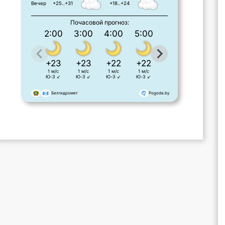
Вечер
+25..+31
+18..+24
+17..+21
Почасовой прогноз:
2:00
3:00
4:00
5:00
6:00
7:00
+23
+23
+22
+22
+21
+22
1 м/с
1 м/с
1 м/с
1 м/с
1 м/с
1 м/с
Ю-З ↙
Ю-З ↙
Ю-З ↙
Ю-З ↙
Ю-З ↙
Ю-З ↙
Белгидромет
Pogoda.by