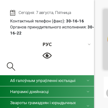
Сегодня: 7 августа, Пятница
Контактный телефон (факс):
30
-16-16
Органов принудительного исполнения:
30-
16-22
РУС
РУС
БЕЛ
Аб галоўным упраўленні юстыцыі
Напрамкі дзейнасці
Звароты грамадзян і юрыдычных