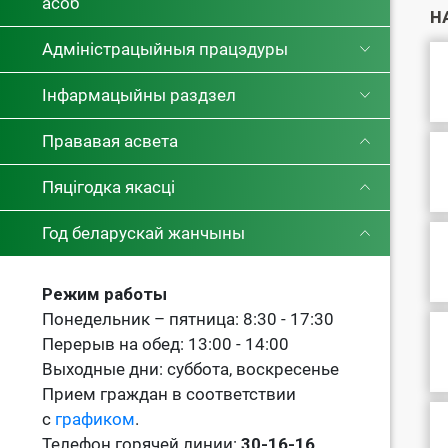
асоб
Н
Адміністрацыйныя працэдуры
Інфармацыйны раздзел
Прававая асвета
Пяцігодка якасці
Год беларускай жанчыны
Режим работы
Понедельник – пятница: 8:30 - 17:30
Перерыв на обед: 13:00 - 14:00
Выходные дни: суббота, воскресенье
Прием граждан в соответствии
с
графиком
.
Телефон горячей линии:
30-16-16