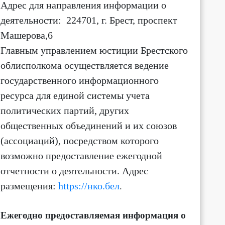
Адрес для направления информации о
деятельности
: 224701, г. Брест, проспект
15:00
16:00
17:00
18:00
19:00
20:00
21:00
22:
Машерова,6
Главным управлением юстиции Брестского
+20
+21
+21
+21
+22
+21
+20
+1
облисполкома осуществляется ведение
2 м/с
2 м/с
3 м/с
3 м/с
2 м/с
1 м/с
1 м/с
1 м/
С-З ↖
С-З ↖
С-З ↖
С-З ↖
С-З ↖
С-З ↖
Ю-З ↙
Ю-З 
государственного информационного
ресурса для единой системы учета
политических партий, других
общественных объединений и их союзов
(ассоциаций)
, посредством которого
возможно предоставление ежегодной
отчетности о деятельности.
Адрес
размещения:
https://нко.бел
.
Ежегодно предоставляемая информация о