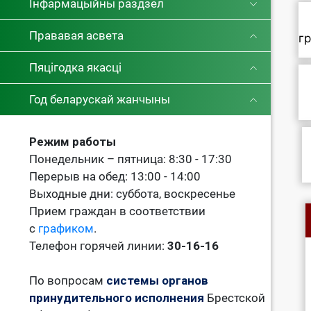
Інфармацыйны раздзел
Прававая асвета
г
Пяцігодка якасці
Год беларускай жанчыны
Режим работы
Понедельник – пятница: 8:30 - 17:30
Перерыв на обед: 13:00 - 14:00
Выходные дни: суббота, воскресенье
Прием граждан в соответствии
с
графиком
.
Телефон горячей линии:
30-16-16
По вопросам
системы органов
принудительного исполнения
Брестской