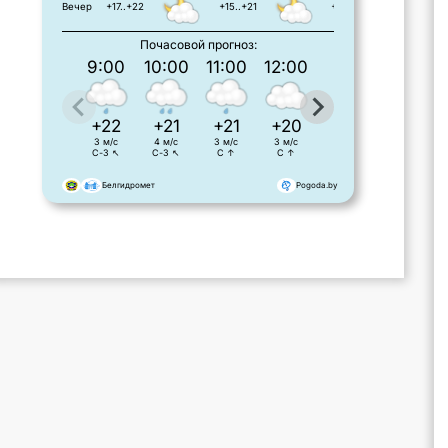
Вечер
+17..+22
+15..+21
+16..+23
Почасовой прогноз:
9:00
10:00
11:00
12:00
13:00
14:00
+22
+21
+21
+20
+19
+19
3 м/с
4 м/с
3 м/с
3 м/с
3 м/с
3 м/с
С-З ↖
С-З ↖
С ↑
С ↑
С ↑
С-З ↖
Белгидромет
Pogoda.by