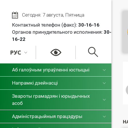
Сегодня: 7 августа, Пятница
Контактный телефон (факс):
30
-16-16
Органов принудительного исполнения:
30-
16-22
РУС
РУС
Аб галоўным упраўленні юстыцыі
БЕЛ
Напрамкі дзейнасці
Звароты грамадзян і юрыдычных
асоб
Адміністрацыйныя працэдуры
Н