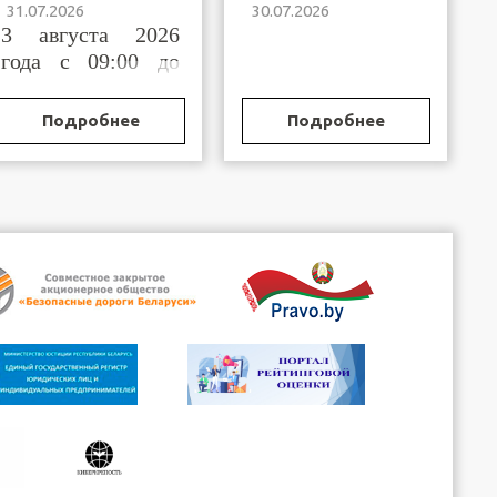
31.07.2026
30.07.2026
Брестской области
Бреста и
3 августа 2026
горрайисполкомов
Брестской области,
года с 09:00 до
осуществляющих
11:00
функции по
государственной
Подробнее
Подробнее
регистрации
(постановке на
учет)
организационных
структур
общественных
объединений и
профессиональных
сою