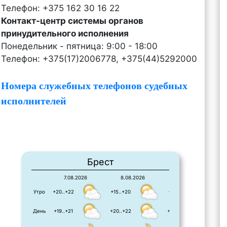
Телефон: +375 162 30 16 22
Контакт-центр системы органов
принудительного исполнения
Понедельник - пятница: 9:00 - 18:00
Телефон: +375(17)2006778, +375(44)5292000
Номера служебных телефонов судебных
исполнителей
Брест
7.08.2026
8.08.2026
9.08.2026
Утро
+20..+22
+15..+20
+12..+21
День
+19..+21
+20..+22
+22..+23