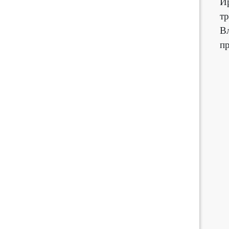
И
тр
Вл
пр