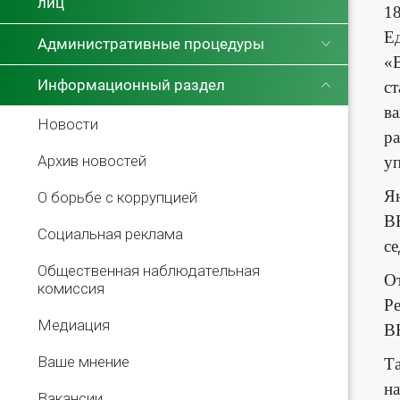
лиц
18
Е
Административные процедуры
«В
Информационный раздел
с
в
Новости
ра
Архив новостей
у
Ян
О борьбе с коррупцией
В
Социальная реклама
с
Общественная наблюдательная
О
комиссия
Ре
Медиация
В
Ваше мнение
Та
на
Вакансии