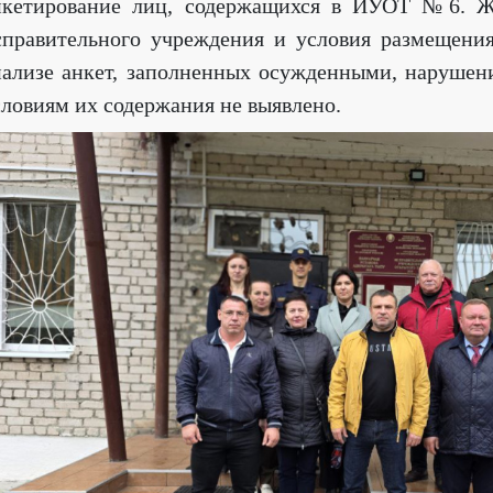
нкетирование лиц, содержащихся в ИУОТ №6. Ж
справительного учреждения и условия размещени
нализе анкет, заполненных осужденными, нарушен
словиям их содержания не выявлено.