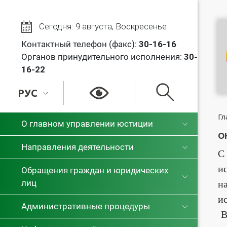
Сегодня: 9 августа, Воскресенье
Контактный телефон (факс):
30
-16-16
Органов принудительного исполнения:
30-
16-22
РУС
РУС
Гл
О главном управлении юстиции
О
БЕЛ
Направления деятельности
С
и
Обращения граждан и юридических
лиц
н
и
Административные процедуры
В