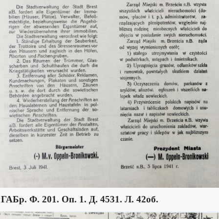
 ГАБр. Ф. 201. Оп. 1. Д. 4531. Л. 42об.