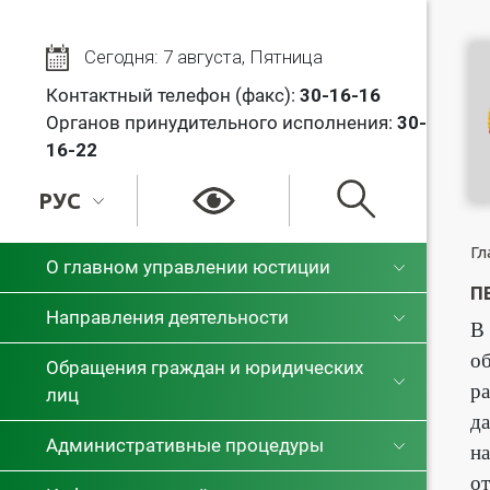
Сегодня: 7 августа, Пятница
Контактный телефон (факс):
30
-16-16
Органов принудительного исполнения:
30-
16-22
РУС
РУС
Гл
О главном управлении юстиции
П
БЕЛ
Направления деятельности
В 
об
Обращения граждан и юридических
р
лиц
да
Административные процедуры
на
от