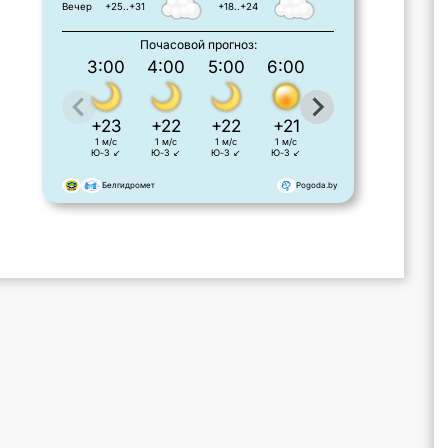
Вечер
+25..+31
+18..+24
+17..+21
Почасовой прогноз:
3:00
4:00
5:00
6:00
7:00
8:00
+23
+22
+22
+21
+22
+23
1 м/с
1 м/с
1 м/с
1 м/с
1 м/с
1 м/с
Ю-З ↙
Ю-З ↙
Ю-З ↙
Ю-З ↙
Ю-З ↙
Ю ↓
Белгидромет
Pogoda.by