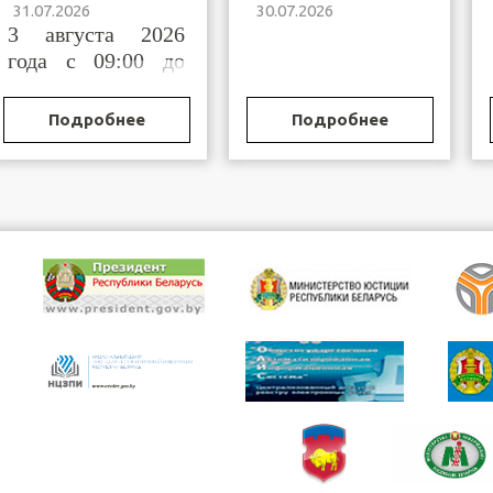
31.07.2026
30.07.2026
Брестской области
Бреста и
3 августа 2026
горрайисполкомов
Брестской области,
года с 09:00 до
осуществляющих
11:00
функции по
государственной
Подробнее
Подробнее
регистрации
(постановке на
учет)
организационных
структур
общественных
объединений и
профессиональных
сою