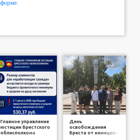
форме.
Главное управление
День
юстиции Брестского
освобождения
облисполкома
Бреста от немецко-
информирует
фашистских