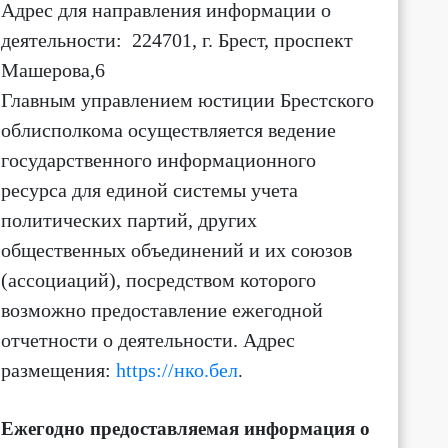
Адрес для направления информации о
деятельности
: 224701, г. Брест, проспект
9:00
10:00
11:00
12:00
13:00
14:00
15:00
16:
Машерова,6
Главным управлением юстиции Брестского
+25
+28
+30
+32
+33
+35
+36
+3
облисполкома осуществляется ведение
1 м/с
2 м/с
2 м/с
2 м/с
1 м/с
1 м/с
2 м/с
4 м/
Ю ↓
Ю-З ↙
З ←
З ←
З ←
З ←
З ←
С ↑
государственного информационного
ресурса для единой системы учета
политических партий, других
общественных объединений и их союзов
(ассоциаций)
, посредством которого
возможно предоставление ежегодной
отчетности о деятельности.
Адрес
размещения:
https://нко.бел
.
Ежегодно предоставляемая информация о